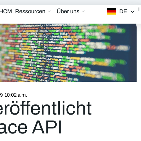
DE
/HCM
Ressourcen
Über uns
10:02 a.m.
öffentlicht
ace API