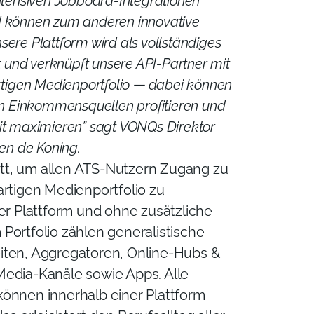
ntensiven Jobboard-Integrationen
 können zum anderen innovative
ere Plattform wird als vollständiges
t und verknüpft unsere API-Partner mit
rtigen Medienportfolio
—
dabei können
en Einkommensquellen profitieren und
it maximieren” sagt VONQs Direktor
ren de Koning.
ritt, um allen ATS-Nutzern Zugang zu
artigen Medienportfolio zu
ner Plattform und ohne zusätzliche
Portfolio zählen generalistische
iten, Aggregatoren, Online-Hubs &
Media-Kanäle sowie Apps. Alle
önnen innerhalb einer Plattform