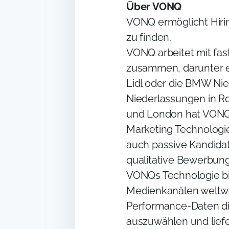
Über VONQ
VONQ ermöglicht Hiri
zu finden.
VONQ arbeitet mit fas
zusammen, darunter 
Lidl oder die BMW Nie
Niederlassungen in R
und London hat VONQ 
Marketing Technologie
auch passive Kandida
qualitative Bewerbun
VONQs Technologie bi
Medienkanälen weltweit
Performance-Daten die
auszuwählen und liefer