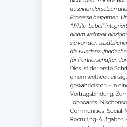
nicht mehr mit kosteni
auseinandersetzen und
Prozesse bewerben. Uns
“White-Label” integrier
einem weltweit einziga
sie von den zusätzlich
die Kundenzufriedenhe
für Partnerschaften Jo
Dies ist der erste Sch
einem weltweit einzig
gewährleisten – in ei
Vertragsbindung. Zum 
Jobboards, Nischense
Communities, Social-
Recruiting-Aufgaben k