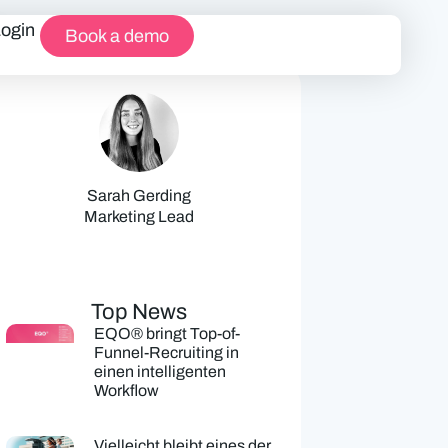
Login
Book a demo
Sarah Gerding
Marketing Lead
Top News
EQO® bringt Top-of-
Funnel-Recruiting in
einen intelligenten
Workflow
Vielleicht bleibt eines der