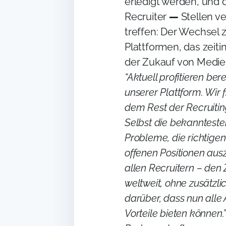
erledigt werden, und d
Recruiter
—
Stellen v
treffen: Der Wechsel
Plattformen, das zei
der Zukauf von Medien
“Aktuell profitieren be
unserer Plattform. Wir 
dem Rest der Recruitin
Selbst die bekanntest
Probleme, die richtige
offenen Positionen au
allen Recruitern – de
weltweit, ohne zusätzl
darüber, dass nun alle
Vorteile bieten können.