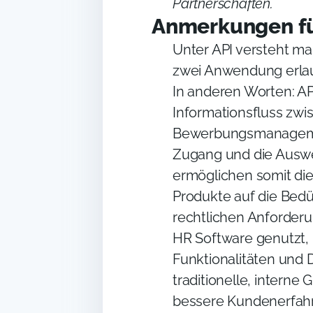
Partnerschaften.
Anmerkungen fü
Unter API versteht man
zwei Anwendung erlau
In anderen Worten: A
Informationsfluss zw
Bewerbungsmanageme
Zugang und die Ausw
ermöglichen somit di
Produkte auf die Bed
rechtlichen Anforder
HR Software genutzt,
Funktionalitäten und 
traditionelle, intern
bessere Kundenerfahr