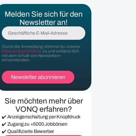
Melden Sie sich für den
Newsletter an!
G
e
s
c
Durch die Anmeldung stimmst du unserer
Datenschutzrichtlinie
zu und erklärst dich
h
mit dem Erhalt von Newslettern
ä
einverstanden.
f
t
l
i
c
h
e
Sie möchten mehr über
E
VONQ erfahren?
-
M
✔️ Anzeigenschaltung per Knopfdruck
a
✔️ Zugang zu +5000 Jobbörsen
i
✔️ Qualifizierte Bewerber
l