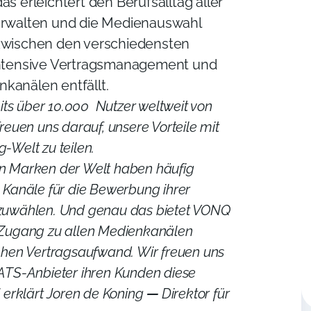
as erleichtert den Berufsalltag aller
erwalten und die Medienauswahl
 zwischen den verschiedensten
tintensive Vertragsmanagement und
kanälen entfällt.
reits über 10.000 Nutzer weltweit von
freuen uns darauf, unsere Vorteile mit
g-Welt zu teilen.
en Marken der Welt haben häufig
n Kanäle für die Bewerbung ihrer
szuwählen. Und genau das bietet VONQ
n Zugang zu allen Medienkanälen
ichen Vertragsaufwand. Wir freuen uns
 ATS-Anbieter ihren Kunden diese
” erklärt Joren de Koning
—
Direktor für