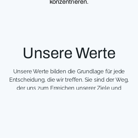
konzentrieren.
Unsere Werte
Unsere Werte bilden die Grundlage für jede
Entscheidung, die wir treffen. Sie sind der Weg,
der uns zum Erreichen unserer Ziele und
Visionen führt. Unsere Werte helfen uns,
Vertrauen zu unseren Partnern, Kunden,
Lieferanten und zu uns selbst aufzubauen. Diese
Werte sind das, woran wir glauben und wofür wir
stehen.