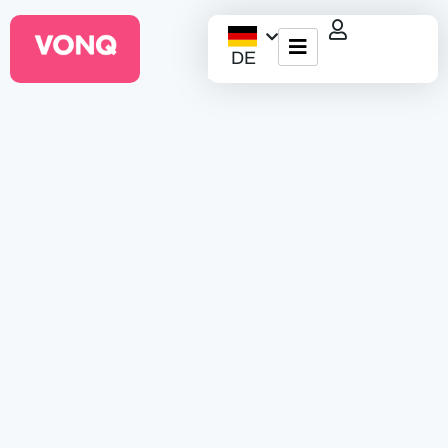
DE
EQO Workflow
Für ATS/HCM
Ressourcen
Über uns