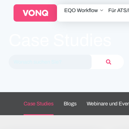
EQO Workflow
Für ATS
Case Studies
Case Studies
Blogs
Webinare und Eve