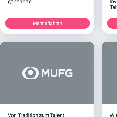
generierte
Inv
Tal
Mehr erfahren
Von Tradition zum Talent
Wie