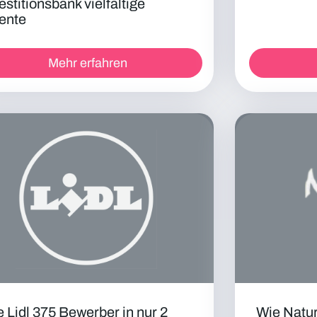
estitionsbank vielfältige
ente
Mehr erfahren
 Lidl 375 Bewerber in nur 2
Wie Natur