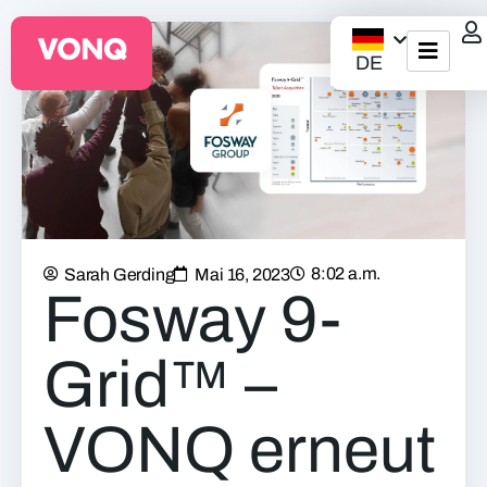
DE
EQO Workflow
Für ATS/HCM
Ressourcen
8:02 a.m.
Sarah Gerding
Mai 16, 2023
Über uns
Fosway 9-
Grid™ –
VONQ erneut