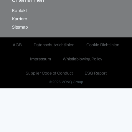
Kontakt
Karriere
Sitemap
AGB
Datenschutzrichtlinien
Cookie Richtlinien
Impressum
Whistleblowing Policy
Supplier Code of Conduct
ESG Report
© 2025 VONQ Group