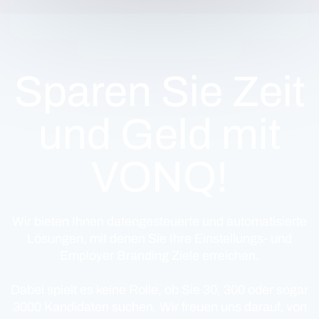
Sparen Sie Zeit
und Geld mit
VONQ!
Wir bieten Ihnen datengesteuerte und automatisierte
Lösungen, mit denen Sie Ihre Einstellungs- und
Employer Branding Ziele erreichen.
Dabei spielt es keine Rolle, ob Sie 30, 300 oder sogar
3000 Kandidaten suchen. Wir freuen uns darauf, von