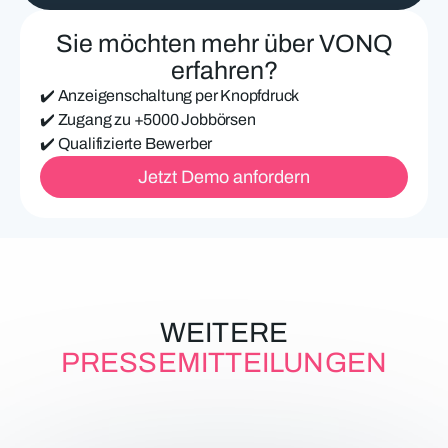
h
e
Sie möchten mehr über VONQ
E
-
erfahren?
M
✔️ Anzeigenschaltung per Knopfdruck
a
i
✔️ Zugang zu +5000 Jobbörsen
l
✔️ Qualifizierte Bewerber
-
Jetzt Demo anfordern
A
d
r
e
s
s
e
WEITERE
PRESSEMITTEILUNGEN