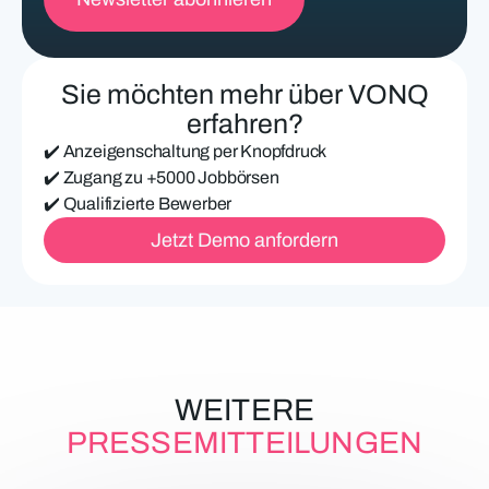
i
c
h
e
Sie möchten mehr über VONQ
E
-
erfahren?
M
✔️ Anzeigenschaltung per Knopfdruck
a
i
✔️ Zugang zu +5000 Jobbörsen
l
✔️ Qualifizierte Bewerber
-
Jetzt Demo anfordern
A
d
r
e
s
s
e
WEITERE
PRESSEMITTEILUNGEN