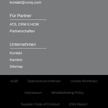
kontakt@vonq.com
Für Partner
ATS, CRM & HCM
Partnerschaften
Unternehmen
Kontakt
Karriere
Sitemap
AGB
Datenschutzrichtlinien
Cookie Richtlinien
Impressum
Whistleblowing Policy
Supplier Code of Conduct
ESG Report