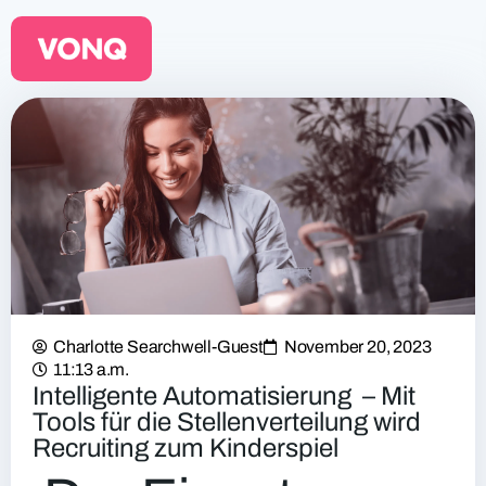
EQO Workflow
Für ATS/HCM
Ressourcen
Über uns
Charlotte Searchwell-Guest
November 20, 2023
11:13 a.m.
Intelligente Automatisierung – Mit
Tools für die Stellenverteilung wird
Recruiting zum Kinderspiel