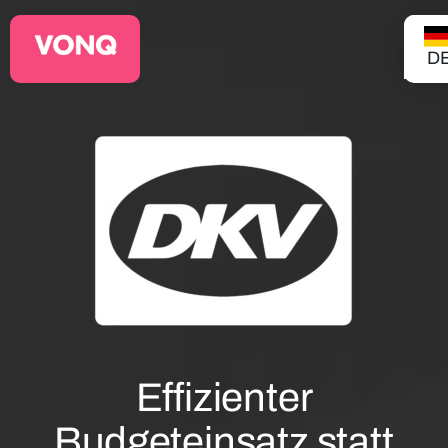
D
EQO Workflow
Für ATS/HCM
Ressourcen
Über uns
Effizienter
Budgeteinsatz statt