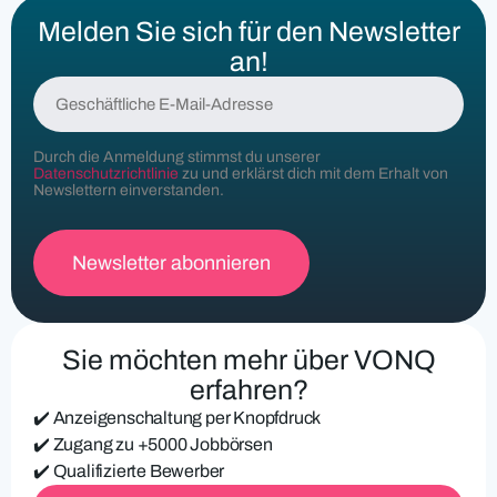
Melden Sie sich für den Newsletter
an!
G
e
s
c
Durch die Anmeldung stimmst du unserer
h
Datenschutzrichtlinie
zu und erklärst dich mit dem Erhalt von
ä
Newslettern einverstanden.
f
t
l
i
c
h
e
Sie möchten mehr über VONQ
E
-
erfahren?
M
✔️ Anzeigenschaltung per Knopfdruck
a
i
✔️ Zugang zu +5000 Jobbörsen
l
✔️ Qualifizierte Bewerber
-