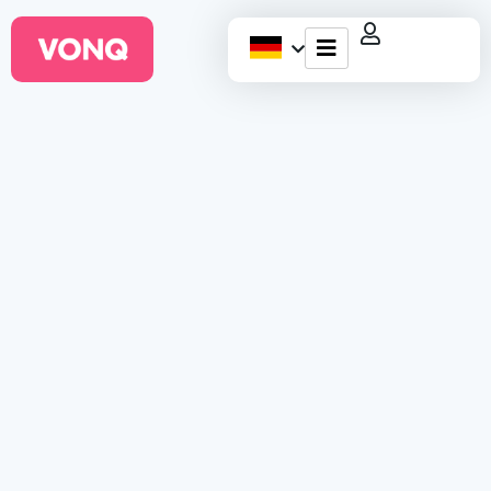
EQO Workflow
Für ATS/HCM
Ressourcen
Über uns
Wie GRN in 365
Tagen 66.000
Klicks und 800