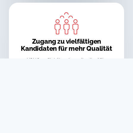
Zugang zu vielfältigen
Kandidaten für mehr Qualität
VONQ verfügt über das weltweit größte
Medienportfolio mit mehr als 5000 Kanälen,
darunter Jobbörsen, Nischen, Social Media Kanäle,
Suchmaschinen sowie Foren und Hubs. Die
Technologie von VONQ hilft GRN dabei, den
richtigen Mix aus Jobbörsen, Nischenwebseiten
und sozialen Kanälen zu wählen - egal, welche
Position besetzt werden müssen.