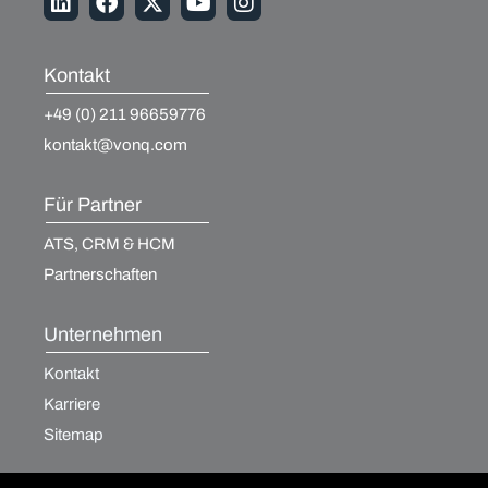
Kontakt
+49 (0) 211 96659776
kontakt@vonq.com
Für Partner
ATS, CRM & HCM
Partnerschaften
Unternehmen
Kontakt
Karriere
Sitemap