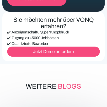
i
c
h
e
Sie möchten mehr über VONQ
E
-
erfahren?
M
✔️ Anzeigenschaltung per Knopfdruck
a
i
✔️ Zugang zu +5000 Jobbörsen
l
✔️ Qualifizierte Bewerber
-
Jetzt Demo anfordern
A
d
r
e
s
s
e
WEITERE
BLOGS