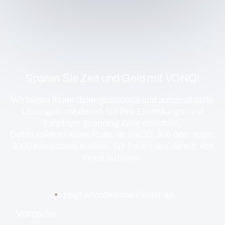
Sparen Sie Zeit und Geld mit VONQ!
Wir bieten Ihnen datengesteuerte und automatisierte
Lösungen, mit denen Sie Ihre Einstellungs- und
Employer Branding Ziele erreichen.
Dabei spielt es keine Rolle, ob Sie 30, 300 oder sogar
3000 Kandidaten suchen. Wir freuen uns darauf, von
Ihnen zu hören.
„
“ zeigt erforderliche Felder an
*