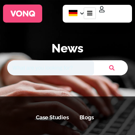
EQO Workflow
News
Für ATS/HCM
Ressourcen
Über uns
Case Studies
Blogs