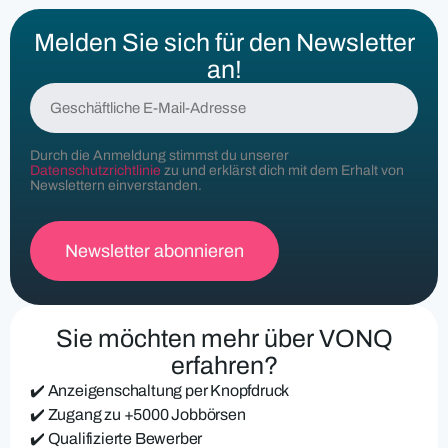
Melden Sie sich für den Newsletter
an!
G
e
s
c
Durch die Anmeldung stimmst du unserer
h
Datenschutzrichtlinie
zu und erklärst dich mit dem Erhalt von
ä
Newslettern einverstanden.
f
t
l
i
c
h
e
Sie möchten mehr über VONQ
E
-
erfahren?
M
✔️ Anzeigenschaltung per Knopfdruck
a
i
✔️ Zugang zu +5000 Jobbörsen
l
✔️ Qualifizierte Bewerber