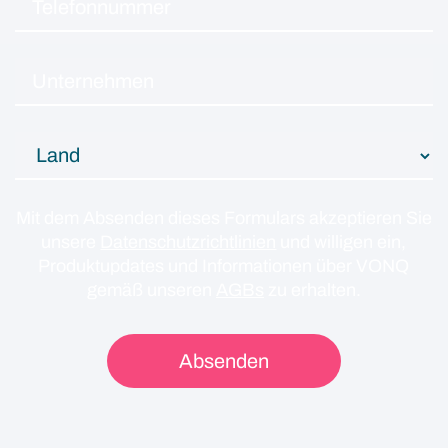
Mit dem Absenden dieses Formulars akzeptieren Sie
unsere
Datenschutzrichtlinien
und willigen ein,
Produktupdates und Informationen über VONQ
gemäß unseren
AGBs
zu erhalten.