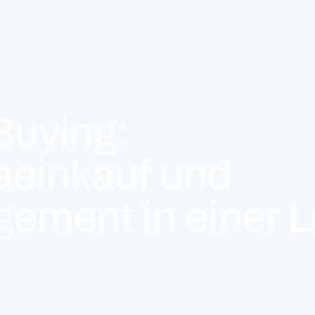
uying:
aeinkauf und
ement in einer 