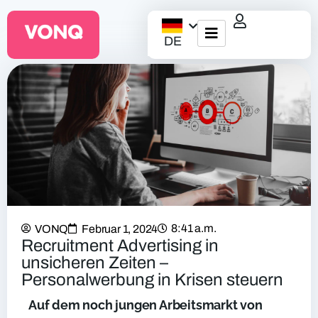
DE
EQO Workflow
Für ATS/HCM
Ressourcen
Über uns
8:41 a.m.
VONQ
Februar 1, 2024
Recruitment Advertising in
unsicheren Zeiten –
Personalwerbung in Krisen steuern
Auf dem noch jungen Arbeitsmarkt von