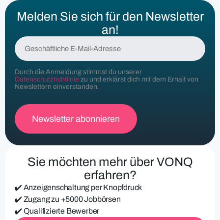
Melden Sie sich für den Newsletter
an!
G
e
s
c
Durch die Anmeldung stimmst du unserer
h
Datenschutzrichtlinie
zu und erklärst dich mit dem Erhalt von
ä
Newslettern einverstanden.
f
t
l
i
c
h
e
Sie möchten mehr über VONQ
E
-
erfahren?
M
✔️ Anzeigenschaltung per Knopfdruck
a
i
✔️ Zugang zu +5000 Jobbörsen
l
✔️ Qualifizierte Bewerber
-