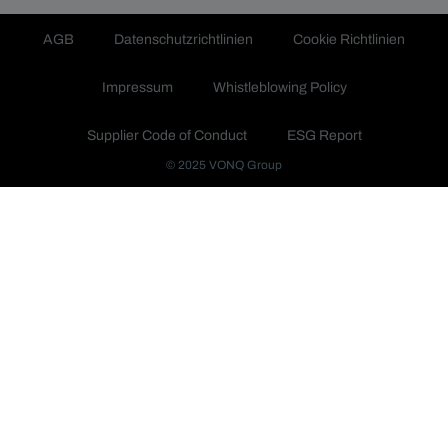
AGB
Datenschutzrichtlinien
Cookie Richtlinien
Impressum
Whistleblowing Policy
Supplier Code of Conduct
ESG Report
© 2025 VONQ Group