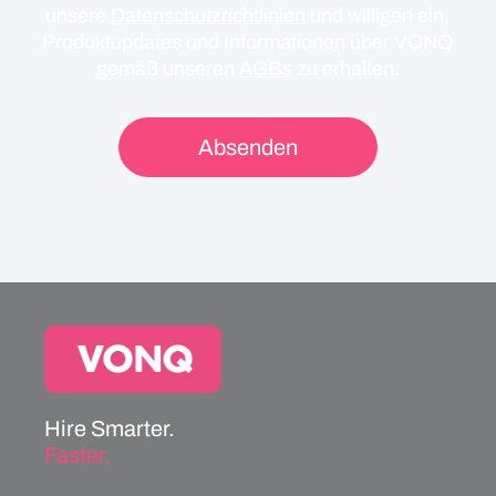
unsere
Datenschutzrichtlinien
und willigen ein,
Produktupdates und Informationen über VONQ
gemäß unseren
AGBs
zu erhalten.
Hire Smarter.
Faster.