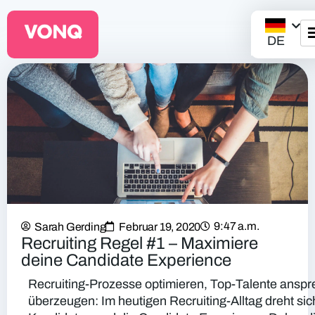
DE
EQO Workflow
Für ATS/HCM
Ressourcen
Über uns
9:47 a.m.
Sarah Gerding
Februar 19, 2020
Recruiting Regel #1 – Maximiere
deine Candidate Experience
Recruiting-Prozesse optimieren, Top-Talente ansp
überzeugen: Im heutigen Recruiting-Alltag dreht sic