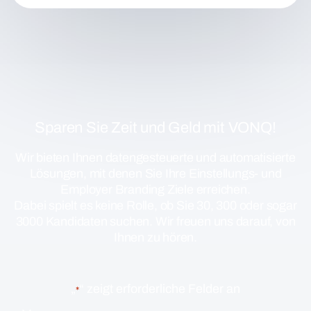
Sparen Sie Zeit und Geld mit VONQ!
Wir bieten Ihnen datengesteuerte und automatisierte
Lösungen, mit denen Sie Ihre Einstellungs- und
Employer Branding Ziele erreichen.
Dabei spielt es keine Rolle, ob Sie 30, 300 oder sogar
3000 Kandidaten suchen. Wir freuen uns darauf, von
Ihnen zu hören.
„
“ zeigt erforderliche Felder an
*