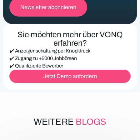
l
i
c
h
e
Sie möchten mehr über VONQ
E
-
erfahren?
M
✔️ Anzeigenschaltung per Knopfdruck
a
i
✔️ Zugang zu +5000 Jobbörsen
l
✔️ Qualifizierte Bewerber
-
Jetzt Demo anfordern
A
d
r
e
s
s
e
WEITERE
BLOGS