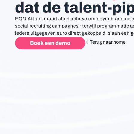
dat de talent-pip
EQO Attract draait altijd actieve employer brandin
social recruiting campagnes · terwijl programmatic 
iedere uitgegeven euro direct gekoppeld is aan een ge
Terug naar home
Boek een demo